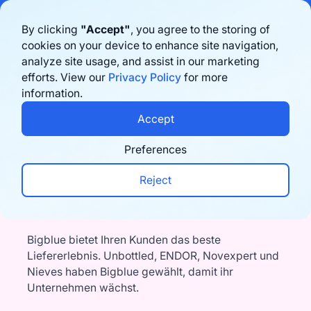
Bigblue has joined Sifted's 100 fastest-growing startups in France & the
By clicking
"Accept"
, you agree to the storing of
Benelux in 2026. Learn more
here
cookies on your device to enhance site navigation,
analyze site usage, and assist in our marketing
Book a demo
efforts. View our
Privacy Policy
for more
information.
Accept
Schönheit + Wellness
Skalierbares Fulfillment
Preferences
für Kosmetik und
Reject
Wellness
Bigblue bietet Ihren Kunden das beste
Liefererlebnis. Unbottled, ENDOR, Novexpert und
Nieves haben Bigblue gewählt, damit ihr
Unternehmen wächst.