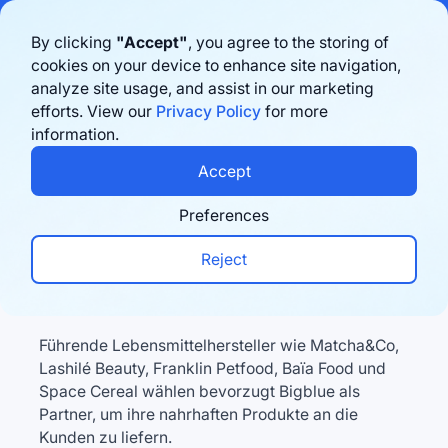
Bigblue has joined Sifted's 100 fastest-growing startups in France & the
By clicking
"Accept"
, you agree to the storing of
Benelux in 2026. Learn more
here
cookies on your device to enhance site navigation,
analyze site usage, and assist in our marketing
Book a demo
efforts. View our
Privacy Policy
for more
information.
Accept
Lebensmittelhersteller
Spezialisierte Logistik
Preferences
für
Reject
Lebensmittelhersteller
Führende Lebensmittelhersteller wie Matcha&Co,
Lashilé Beauty, Franklin Petfood, Baïa Food und
Space Cereal wählen bevorzugt Bigblue als
Partner, um ihre nahrhaften Produkte an die
Kunden zu liefern.