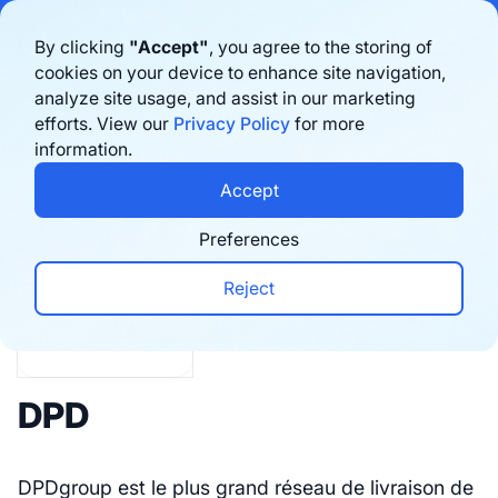
Bigblue has joined Sifted's 100 fastest-growing startups in France & the
By clicking
"Accept"
, you agree to the storing of
Benelux in 2026. Learn more
here
cookies on your device to enhance site navigation,
analyze site usage, and assist in our marketing
Book a demo
efforts. View our
Privacy Policy
for more
information.
Integrations
Accept
Preferences
Reject
DPD
DPDgroup est le plus grand réseau de livraison de