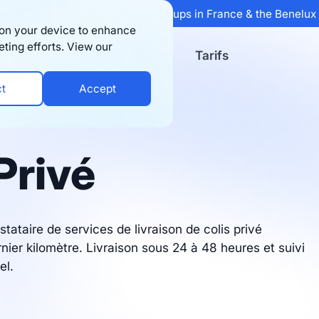
 Sifted's 100 fastest-growing startups in France & the Benelu
s on your device to enhance
eting efforts. View our
ssources
Entreprise
Tarifs
ct
Accept
Privé
stataire de services de livraison de colis privé
rnier kilomètre. Livraison sous 24 à 48 heures et suivi
el.