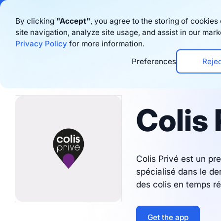
Bigblue has joined
By clicking
"Accept"
, you agree to the storing of cookie
site navigation, analyze site usage, and assist in our mark
Produits
Re
Privacy Policy
for more information.
Preferences
Reje
Integrations
Colis 
Colis Privé est un pre
spécialisé dans le de
des colis en temps ré
Get the app