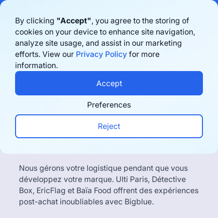
Bigblue has joined Sifted's 100 fastest-growing startups in France & the
By clicking
"Accept"
, you agree to the storing of
Benelux in 2026. Learn more
here
cookies on your device to enhance site navigation,
analyze site usage, and assist in our marketing
Book a demo
efforts. View our
Privacy Policy
for more
information.
Accept
Marques en croissance
La solution logistique
Preferences
des marques en forte
Reject
croissance
Nous gérons votre logistique pendant que vous
développez votre marque. Ulti Paris, Détective
Box, EricFlag et Baïa Food offrent des expériences
post-achat inoubliables avec Bigblue.