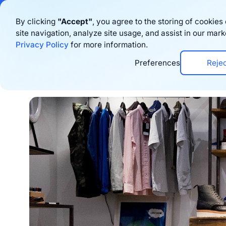
Bigblue has joined
By clicking
"Accept"
, you agree to the storing of cookie
site navigation, analyze site usage, and assist in our mark
Productos
Privacy Policy
for more information.
Preferences
Reje
Home
›
Blog
›
Logistics
›
Cómo gestionar ef