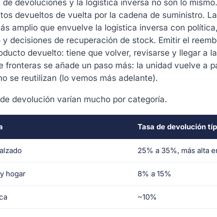
 de devoluciones y la logística inversa no son lo mismo.
tos devueltos de vuelta por la cadena de suministro. L
s amplio que envuelve la logística inversa con polític
y decisiones de recuperación de stock. Emitir el reembol
oducto devuelto: tiene que volver, revisarse y llegar a l
e fronteras se añade un paso más: la unidad vuelve a pa
no se reutilizan (lo vemos más adelante).
 de devolución varían mucho por categoría.
a
Tasa de devolución típ
alzado
25% a 35%, más alta e
y hogar
8% a 15%
ica
~10%