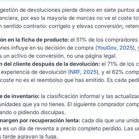
estión de devoluciones pierde dinero en siete puntos a 
nanciera, por eso la mayoría de marcas no ve el coste 
 sentido contrario: corrígelo y elevas conversión, rete
ón en la ficha de producto:
el 51% de los compradores d
nes influye en su decisión de compra (
YouGov, 2025
),
es un activo de conversión, no una página legal.
n del cliente después de la devolución:
el 71% de los 
experiencia de devolución (
NRF, 2025
), y el 62% comp
 coste no es el reembolso que has emitido. Es cada pedi
 de inventario:
la clasificación informal y las actualiz
nidades que ya no tienes. El siguiente comprador comp
ando o pidiendo disculpas.
margen por recuperación lenta:
cada día que una unida
a es un día de reventa a precio completo perdido. Las 
 tarde agravan la fuga.