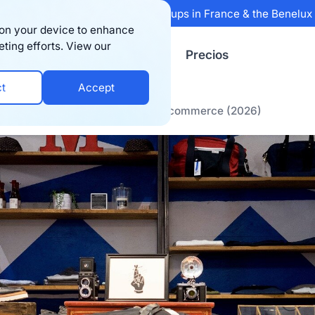
 Sifted's 100 fastest-growing startups in France & the Benelu
s on your device to enhance
eting efforts. View our
Recursos
Empresa
Precios
ct
Accept
icazmente las devoluciones de e-commerce (2026)