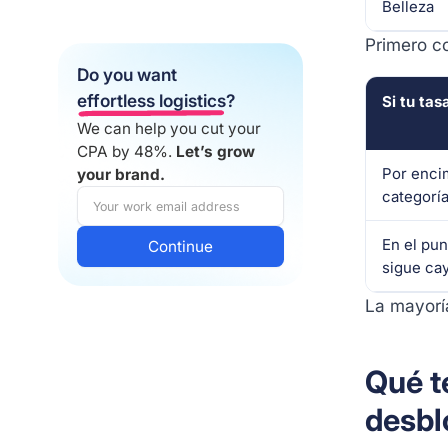
Belleza
Primero co
Do you want
effortless logistics
?
Si tu tas
We can help you cut your
CPA by 48%.
Let’s grow
Por encim
your brand.
categorí
En el pun
sigue ca
La mayorí
Qué t
desbl