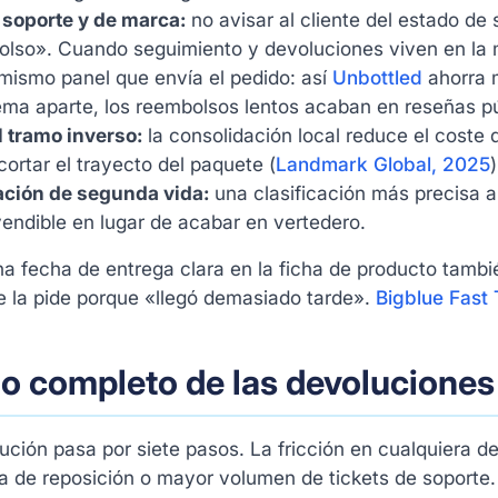
 soporte y de marca:
no avisar al cliente del estado de
olso». Cuando seguimiento y devoluciones viven en la 
mismo panel que envía el pedido: así
Unbottled
ahorra m
ema aparte, los reembolsos lentos acaban en reseñas p
l tramo inverso:
la consolidación local reduce el coste
ortar el trayecto del paquete (
Landmark Global, 2025
)
ción de segunda vida:
una clasificación más precisa 
vendible en lugar de acabar en vertedero.
a fecha de entrega clara en la ficha de producto tambié
e la pide porque «llegó demasiado tarde».
Bigblue Fast
clo completo de las devolucion
ución pasa por siete pasos. La fricción en cualquiera 
a de reposición o mayor volumen de tickets de soporte.