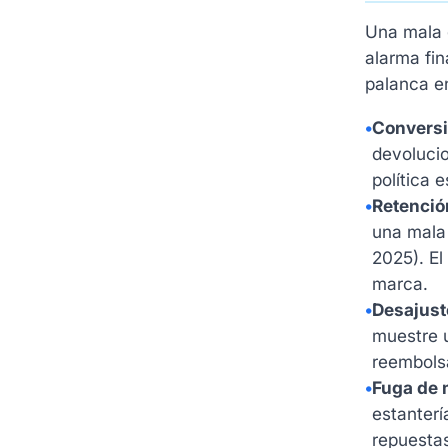
Una mala g
alarma fi
palanca en
•
Conversi
devolucio
política 
•
Retenció
una mala 
2025). El
marca.
•
Desajuste
muestre u
reembols
•
Fuga de 
estanterí
repuestas