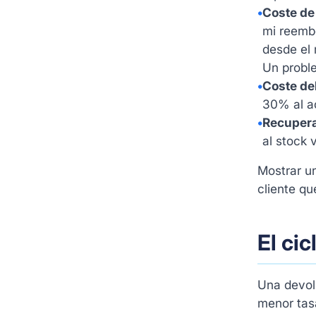
•
Coste de
mi reemb
desde el 
Un probl
•
Coste de
30% al ac
•
Recupera
al stock 
Mostrar un
cliente qu
El ci
Una devol
menor tas