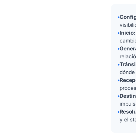
•
Config
visibi
•
Inicio:
cambio
•
Genera
relaci
•
Tránsi
dónde e
•
Recepc
proces
•
Destin
impuls
•
Resolu
y el s