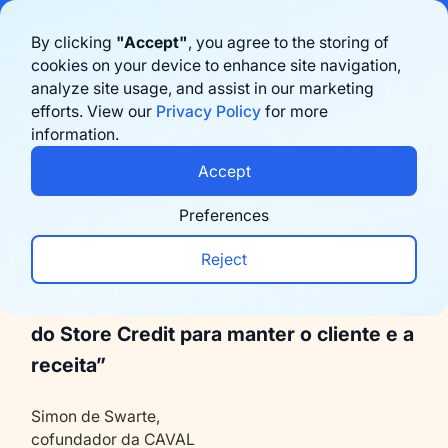
Bigblue has joined Sifted's 100 fastest-growing startups in France & the
By clicking
"Accept"
, you agree to the storing of
Benelux in 2026. Learn more
here
cookies on your device to enhance site navigation,
Back
analyze site usage, and assist in our marketing
Agende uma demonstração
efforts. View our
Privacy Policy
for more
information.
Moda
Accept
“Os reembolsos costumavam ser
Preferences
assustadores se você vendia no
Reject
comércio eletrônico. Com a Bigblue,
estamos promovendo trocas por meio
do Store Credit para manter o cliente e a
receita”
Simon de Swarte,
cofundador da CAVAL