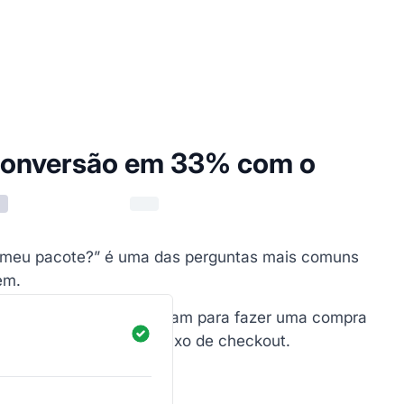
conversão em 33% com o
A
 meu pacote?” é uma das perguntas mais comuns
em.
 a garantia de que precisam para fazer uma compra
rega precisas em seu fluxo de checkout.