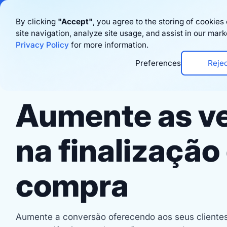
Bigblue has joined
By clicking
"Accept"
, you agree to the storing of cookie
site navigation, analyze site usage, and assist in our mark
Produto
Rec
Privacy Policy
for more information.
Preferences
Reje
Checkout
Aumente as v
na finalização
compra
Aumente a conversão oferecendo aos seus clientes