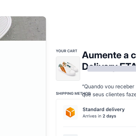
Aumente a 
Delivery ET
“Quando vou receber
que seus clientes faz
Dê aos seus clientes
exibindo datas de ent