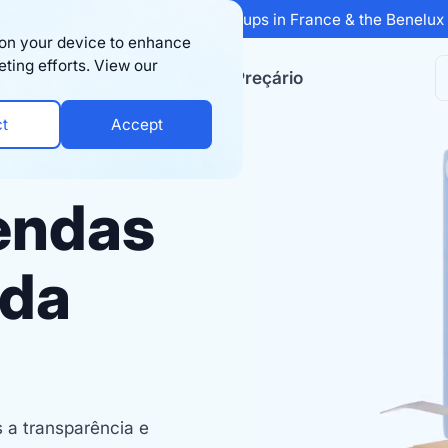
 Sifted's 100 fastest-growing startups in France & the Benelu
s on your device to enhance
eting efforts. View our
ursos
Empresa
Preçário
ct
Accept
endas
 da
 a transparência e