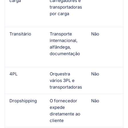
carga
carregadores e
d
transportadoras
por carga
Transitário
Transporte
Não
T
internacional,
alfândega,
documentação
4PL
Orquestra
Não
M
vários 3PL e
transportadoras
Dropshipping
O fornecedor
Não
V
expede
diretamente ao
cliente