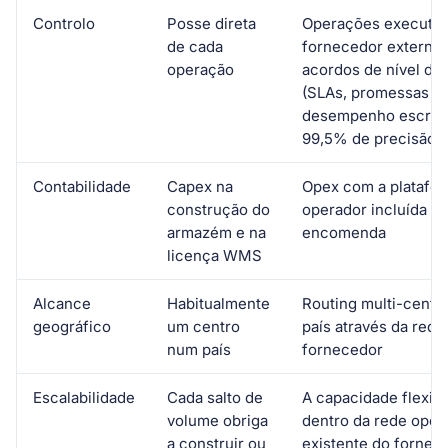
Controlo
Posse direta
Operações executad
de cada
fornecedor externo
operação
acordos de nível de 
(SLAs, promessas d
desempenho escrit
99,5% de precisão n
Contabilidade
Capex na
Opex com a platafo
construção do
operador incluída na 
armazém e na
encomenda
licença WMS
Alcance
Habitualmente
Routing multi-centro
geográfico
um centro
país através da rede
num país
fornecedor
Escalabilidade
Cada salto de
A capacidade flexibi
volume obriga
dentro da rede oper
a construir ou
existente do fornec