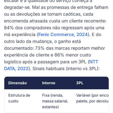
escalar e a qualidade do serviço começa a
degradar-se. Mal as promessas de entrega falham
ou as devoluções se tornam caóticas, cada
encomenda atrasada custa um cliente recorrente:
84% dos compradores não regressam após uma
má experiência (
Fenix Commerce, 2024
). E do
outro lado da mudança, o ganho está
documentado: 73% das marcas reportam melhor
experiência de cliente e 86% menor custo
logístico após a passagem para um 3PL (
NTT
DATA, 2022
). Sinais habituais (interno vs 3PL):
Dimensão
Interno
3PL
Estrutura de
Fixa (renda,
Variável (por encom
custo
massa salarial,
palete, por devoluçã
estantes)