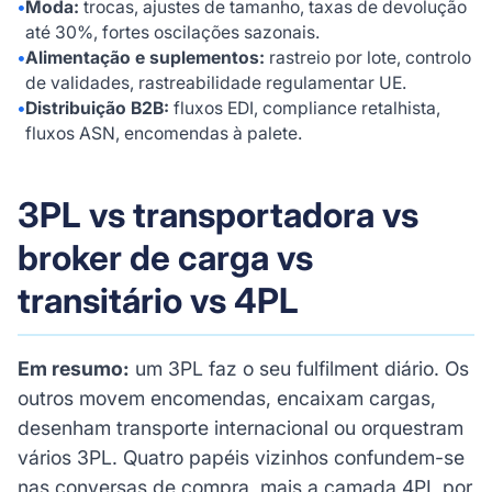
•
Moda:
trocas, ajustes de tamanho, taxas de devolução
até 30%, fortes oscilações sazonais.
•
Alimentação e suplementos:
rastreio por lote, controlo
de validades, rastreabilidade regulamentar UE.
•
Distribuição B2B:
fluxos EDI, compliance retalhista,
fluxos ASN, encomendas à palete.
3PL vs transportadora vs
broker de carga vs
transitário vs 4PL
Em resumo:
um 3PL faz o seu fulfilment diário. Os
outros movem encomendas, encaixam cargas,
desenham transporte internacional ou orquestram
vários 3PL. Quatro papéis vizinhos confundem-se
nas conversas de compra, mais a camada 4PL por