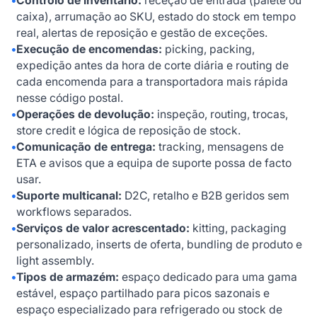
•
Controlo de inventário:
receção de entrada (palete ou
caixa), arrumação ao SKU, estado do stock em tempo
real, alertas de reposição e gestão de exceções.
•
Execução de encomendas:
picking, packing,
expedição antes da hora de corte diária e routing de
cada encomenda para a transportadora mais rápida
nesse código postal.
•
Operações de devolução:
inspeção, routing, trocas,
store credit e lógica de reposição de stock.
•
Comunicação de entrega:
tracking, mensagens de
ETA e avisos que a equipa de suporte possa de facto
usar.
•
Suporte multicanal:
D2C, retalho e B2B geridos sem
workflows separados.
•
Serviços de valor acrescentado:
kitting, packaging
personalizado, inserts de oferta, bundling de produto e
light assembly.
•
Tipos de armazém:
espaço dedicado para uma gama
estável, espaço partilhado para picos sazonais e
espaço especializado para refrigerado ou stock de