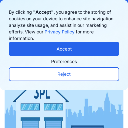
Bigblue has joined Sifted's 100 fastest-growing startups in France & the
By clicking
"Accept"
, you agree to the storing of
Benelux in 2026. Learn more
here
cookies on your device to enhance site navigation,
analyze site usage, and assist in our marketing
Agende uma demonstração
efforts. View our
Privacy Policy
for more
information.
Home
›
Blog
›
Logistics
›
O que é um 3PL e que s
Accept
Preferences
Reject