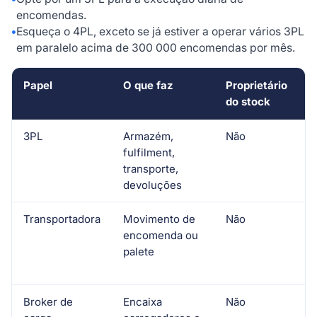
encomendas.
•
Esqueça o 4PL, exceto se já estiver a operar vários 3PL
em paralelo acima de 300 000 encomendas por mês.
Papel
O que faz
Proprietário
A
do stock
i
3PL
Armazém,
Não
D
fulfilment,
m
transporte,
devoluções
Transportadora
Movimento de
Não
D
encomenda ou
g
palete
Broker de
Encaixa
Não
S