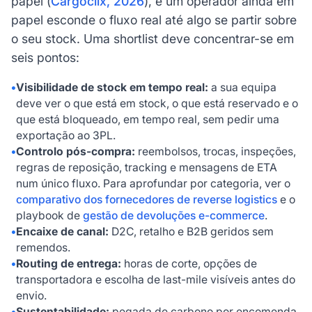
papel (
Cargoclix, 2026
), e um operador ainda em
papel esconde o fluxo real até algo se partir sobre
o seu stock. Uma shortlist deve concentrar-se em
seis pontos:
•
Visibilidade de stock em tempo real:
a sua equipa
deve ver o que está em stock, o que está reservado e o
que está bloqueado, em tempo real, sem pedir uma
exportação ao 3PL.
•
Controlo pós-compra:
reembolsos, trocas, inspeções,
regras de reposição, tracking e mensagens de ETA
num único fluxo. Para aprofundar por categoria, ver o
comparativo dos fornecedores de reverse logistics
e o
playbook de
gestão de devoluções e-commerce
.
•
Encaixe de canal:
D2C, retalho e B2B geridos sem
remendos.
•
Routing de entrega:
horas de corte, opções de
transportadora e escolha de last-mile visíveis antes do
envio.
•
Sustentabilidade:
pegada de carbono por encomenda,