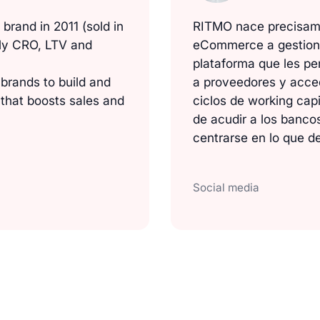
brand in 2011 (sold in
RITMO nace precisame
lly CRO, LTV and
eCommerce a gestiona
plataforma que les pe
rands to build and
a proveedores y acced
 that boosts sales and
ciclos de working capi
de acudir a los banc
centrarse en lo que d
Social media