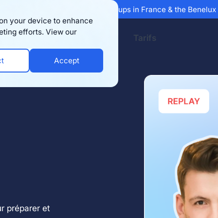
 Sifted's 100 fastest-growing startups in France & the Benelu
s on your device to enhance
eting efforts. View our
ssources
Entreprise
Tarifs
ct
Accept
r préparer et