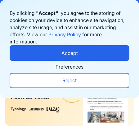
Bigblue has joined Sifted's 100 fastest-growing startups in France & the
By clicking
"Accept"
, you agree to the storing of
Benelux in 2026. Learn more
here
cookies on your device to enhance site navigation,
analyze site usage, and assist in our marketing
Book a demo
efforts. View our
Privacy Policy
for more
information.
Newsletters
Accept
Preferences
Reject