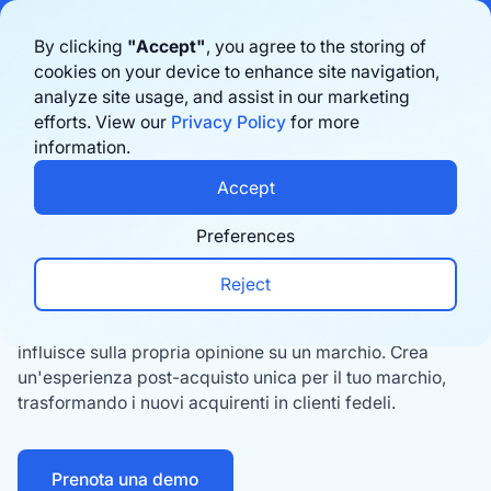
Bigblue has joined Sifted's 100 fastest-growing startups in France & the
By clicking
"Accept"
, you agree to the storing of
Benelux in 2026. Learn more
here
cookies on your device to enhance site navigation,
analyze site usage, and assist in our marketing
Prenota una demo
efforts. View our
Privacy Policy
for more
Monitoraggio
information.
Un post
Accept
memorabile
‑
esperienza di
Preferences
acquisto
Reject
Il 98% degli acquirenti afferma che la consegna
influisce sulla propria opinione su un marchio. Crea
un'esperienza post-acquisto unica per il tuo marchio,
trasformando i nuovi acquirenti in clienti fedeli.
Prenota una demo