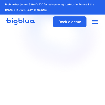
Bigblue has joined Sifted's 100 fastest-growing startups in France & the
Benelux in 2026. Learn more
here
Book a demo