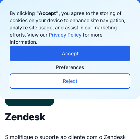
Bigblue has joined Sifted's 100 fastest-growing startups in France & the
By clicking
"Accept"
, you agree to the storing of
Benelux in 2026. Learn more
here
cookies on your device to enhance site navigation,
analyze site usage, and assist in our marketing
Agende uma demonstração
efforts. View our
Privacy Policy
for more
information.
Integrations
Accept
Preferences
Reject
Zendesk
Simplifique o suporte ao cliente com o Zendesk