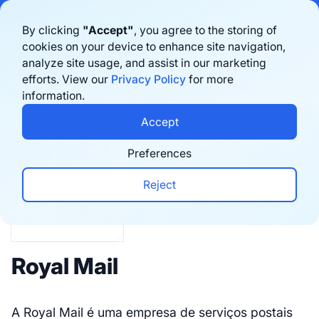
Bigblue has joined Sifted's 100 fastest-growing startups in France & the
By clicking
"Accept"
, you agree to the storing of
Benelux in 2026. Learn more
here
cookies on your device to enhance site navigation,
analyze site usage, and assist in our marketing
Agende uma demonstração
efforts. View our
Privacy Policy
for more
information.
Integrations
Accept
Preferences
Reject
Royal Mail
A Royal Mail é uma empresa de serviços postais