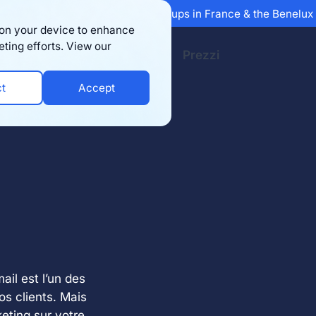
 Sifted's 100 fastest-growing startups in France & the Benelu
s on your device to enhance
eting efforts. View our
sorse
Compagnia
Prezzi
ct
Accept
ail est l’un des
os clients. Mais
eting sur votre