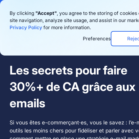
Bigblue has joined
By clicking
"Accept"
, you agree to the storing of cookie
site navigation, analyze site usage, and assist in our mark
Prodotto
Ri
Privacy Policy
for more information.
Preferences
Reje
Le 27 juillet 2022 · 12:00 - 13:00
Les secrets pour faire
30%+ de CA grâce aux
emails
Si vous êtes e-commerçant·es, vous le savez : l’e-m
outils les moins chers pour fidéliser et parler avec v
comment mettre en place une stratégie e-mail mark