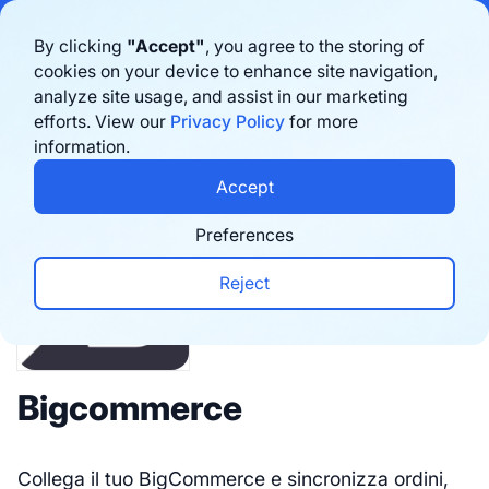
Bigblue has joined Sifted's 100 fastest-growing startups in France & the
By clicking
"Accept"
, you agree to the storing of
Benelux in 2026. Learn more
here
cookies on your device to enhance site navigation,
analyze site usage, and assist in our marketing
Prenota una demo
efforts. View our
Privacy Policy
for more
information.
Integrations
Accept
Preferences
Reject
Bigcommerce
Collega il tuo BigCommerce e sincronizza ordini,