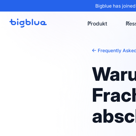
Bigblue has joined
Produkt
Res
Frequently Asked
Waru
Frac
absc