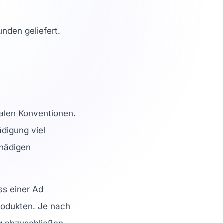
nden geliefert.
nalen Konventionen.
ädigung viel
chädigen
ss einer Ad
Produkten. Je nach
g abzuschließen.