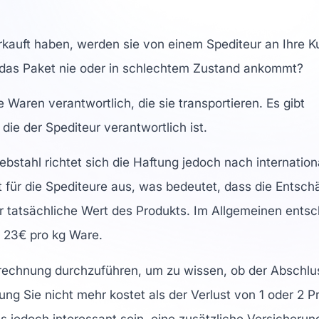
rkauft haben, werden sie von einem Spediteur an Ihre Ku
 das Paket nie oder in schlechtem Zustand ankommt?
e Waren verantwortlich, die sie transportieren. Es gibt
die der Spediteur verantwortlich ist.
iebstahl richtet sich die Haftung jedoch nach internatio
t für die Spediteure aus, was bedeutet, dass die Entsch
er tatsächliche Wert des Produkts. Im Allgemeinen ents
s 23€ pro kg Ware.
erechnung durchzuführen, um zu wissen, ob der Abschlu
ng Sie nicht mehr kostet als der Verlust von 1 oder 2 
s jedoch interessant sein, eine zusätzliche Versicherun