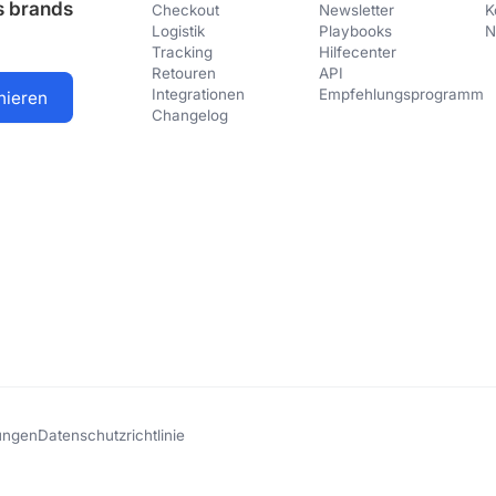
us brands
Checkout
Newsletter
K
Logistik
Playbooks
N
Tracking
Hilfecenter
Retouren
API
Integrationen
Empfehlungsprogramm
Changelog
ungen
Datenschutzrichtlinie