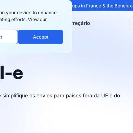
 Sifted's 100 fastest-growing startups in France & the Benelu
s on your device to enhance
eting efforts. View our
ursos
Empresa
Preçário
ct
Accept
l-e
 simplifique os envios para países fora da UE e do