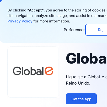
Bigblue has joined
By clicking
"Accept"
, you agree to the storing of cookie
site navigation, analyze site usage, and assist in our mark
Produto
Rec
Privacy Policy
for more information.
Preferences
Reje
Integrations
Globa
Ligue-se à Global-e e
Reino Unido.
Get the app