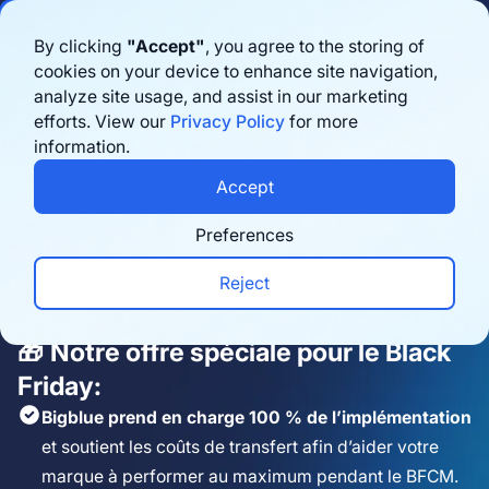
By clicking
"Accept"
, you agree to the storing of
cookies on your device to enhance site navigation,
analyze site usage, and assist in our marketing
Préparez votre
efforts. View our
Privacy Policy
for more
information.
logistique B2B
Accept
et e-commerce
Preferences
pour le BFCM
Reject
🎁
Notre offre spéciale pour le Black
Friday:
Bigblue prend en charge 100 % de l’implémentation
et soutient les coûts de transfert afin d’aider votre
marque à performer au maximum pendant le BFCM.